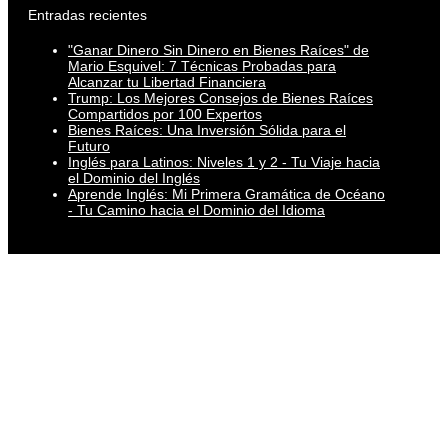
Entradas recientes
"Ganar Dinero Sin Dinero en Bienes Raíces" de
Mario Esquivel: 7 Técnicas Probadas para
Alcanzar tu Libertad Financiera
Trump: Los Mejores Consejos de Bienes Raíces
Compartidos por 100 Expertos
Bienes Raíces: Una Inversión Sólida para el
Futuro
Inglés para Latinos: Niveles 1 y 2 - Tu Viaje hacia
el Dominio del Inglés
Aprende Inglés: Mi Primera Gramática de Océano
- Tu Camino hacia el Dominio del Idioma